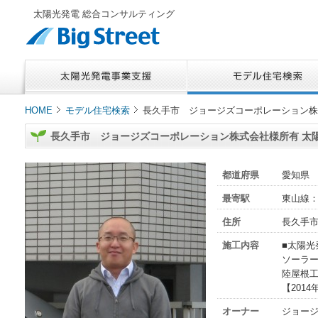
太陽光発電 総合コンサルティング
HOME
モデル住宅検索
長久手市 ジョージズコーポレーション株
長久手市 ジョージズコーポレーション株式会社様所有 太
都道府県
愛知県
最寄駅
東山線
住所
長久手
施工内容
■太陽光
ソーラー
陸屋根
【2014
オーナー
ジョー