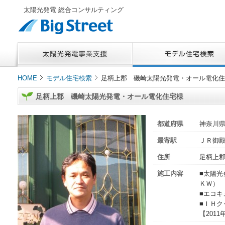
太陽光発電 総合コンサルティング
HOME
モデル住宅検索
足柄上郡 磯崎太陽光発電・オール電化住
足柄上郡 磯崎太陽光発電・オール電化住宅様
都道府県
神奈川
最寄駅
ＪＲ御
住所
足柄上
施工内容
■太陽
ＫＷ）
■エコキ
■ＩＨク
【201