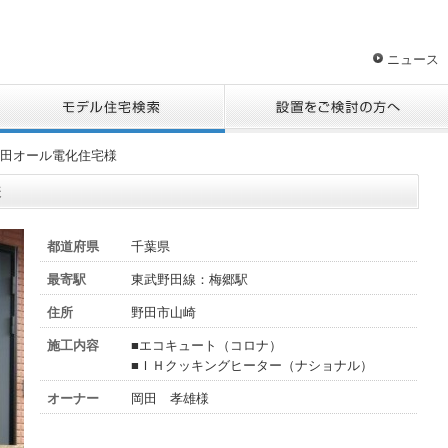
ニュース
田オール電化住宅様
様
都道府県
千葉県
最寄駅
東武野田線：梅郷駅
住所
野田市山崎
施工内容
■エコキュート（コロナ）
■ＩＨクッキングヒーター（ナショナル）
オーナー
岡田 孝雄様